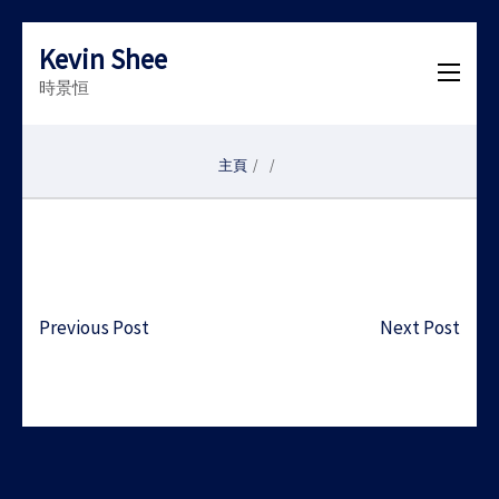
Kevin Shee
時景恒
主頁
/
/
Post
Previous Post
Next Post
navigation