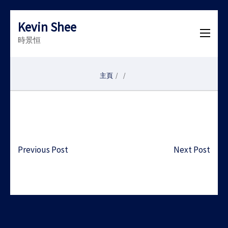
Kevin Shee
時景恒
主頁
/
/
Post
Previous Post
Next Post
navigation