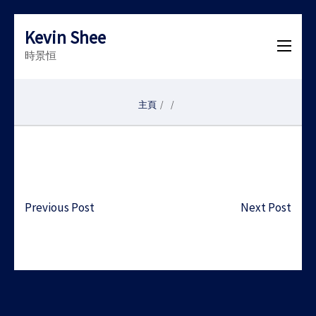
Kevin Shee
時景恒
主頁
/
/
Post
Previous Post
Next Post
navigation