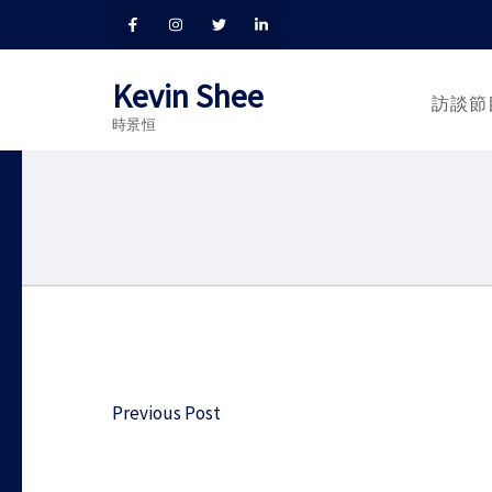
Kevin Shee
訪談節
時景恒
Post
Previous Post
navigation