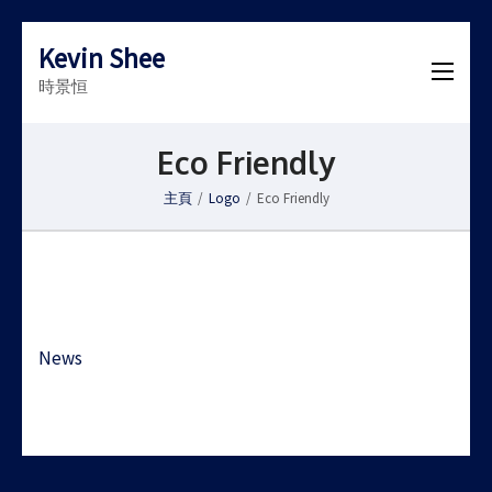
Kevin Shee
時景恒
Eco Friendly
主頁
/
Logo
/
Eco Friendly
Post
News
navigation