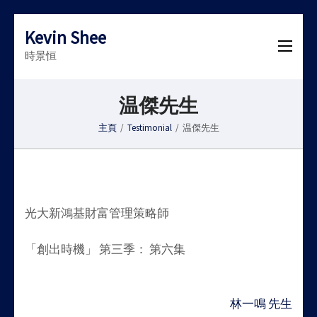
Kevin Shee
時景恒
温傑先生
主頁
/
Testimonial
/
温傑先生
光大新鴻基財富管理策略師
「創出時機」 第三季： 第六集
Post
林一鳴 先生