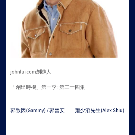
johnlui.com創辦人
「創出時機」第一季 : 第二十四集
Post
郭致因(Gammy) / 郭晉安
蕭少滔先生(Alex Shiu)
navigation